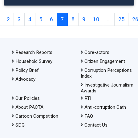
2
3
4
5
6
7
8
9
10
...
25
2
Research Reports
Core-actors
Household Survey
Citizen Engagement
Policy Brief
Corruption Perceptions
Index
Advocacy
Investigative Journalism
Awards
Our Policies
RTI
About PACTA
Anti-corruption Oath
Cartoon Competition
FAQ
SDG
Contact Us