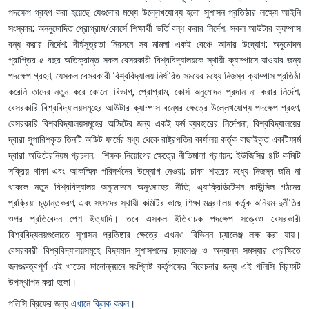
পদক্ষেপ গ্রহণ করা হয়েছে যেগুলোর মধ্যে উল্লেখযোগ্য হলো সুশাসন প্রতিষ্ঠার লক্ষ্যে আইনি
সংস্কার; অননুমোদিত প্রোগ্রাম/কোর্সে শিক্ষার্থী ভর্তি বন্ধ করার নির্দেশ; সকল আউটার ক্যম্পাস
বন্ধ করার নির্দেশ; দীর্ঘসূত্রতা নিরসনে সব মামলা একই বেঞ্চে আনার উদ্যোগ; অনুমোদন
প্রাপ্তির ৫ বছর অতিক্রান্ত সকল বেসরকারী বিশ্ববিদ্যালয়কে স্থায়ী ক্যাম্পাসে যাওয়ার জন্য
পদক্ষেপ গ্রহণ; যেসকল বেসরকারী বিশ্ববিদ্যালয় নির্ধারিত সময়ের মধ্যে নিজস্ব ক্যাম্পাস প্রতিষ্ঠা
করেনি তাদের নতুন করে কোনো বিভাগ, প্রোগ্রাম, কোর্স অনুমোদন প্রদান না করার নির্দেশ;
বেসরকারি বিশ্ববিদ্যালয়সমূহের আউটার ক্যাম্পাস বন্ধের ক্ষেত্রে উল্লেখযোগ্য পদক্ষেপ গ্রহণ;
বেসরকারি বিশ্ববিদ্যালয়সমূহের অডিটের জন্য একই ফর্ম ব্যবহারের নির্দেশনা; বিশ্ববিদ্যালয়ের
দ্বারা সুপারিশকৃত তিনটি অডিট ফার্মের মধ্য থেকে রাষ্ট্রপতির কার্যালয় কর্তৃক বাছাইকৃত একটিফার্ম
দ্বারা অডিটেরনিয়ম প্রচলন; শিক্ষক নিয়োগের ক্ষেত্রে নীতিমালা প্রণয়ন; ইউজিসির ৪টি কমিটি
সক্রিয় থাকা এবং আকস্মিক পরিদর্শনের উদ্যোগ নেওয়া; ঢাকা শহরের মধ্যে নিজস্ব জমি না
থাকলে নতুন বিশ্ববিদ্যালয় অনুমোদনে অনুৎসাহের নীতি; এ্যাক্রিডিটেশন কাউন্সিল গঠনের
প্রক্রিয়া চূড়ান্তকরণ, এবং সংসদের স্থায়ী কমিটির কাছে শিক্ষা মন্ত্রণালয় কর্তৃক অনিয়ম-দুর্নীতির
ওপর প্রতিবেদন পেশ ইত্যাদি। তবে এসকল ইতিবাচক পদক্ষেপ সত্ত্বেও বেসরকারী
বিশ্ববিদ্যলয়গুলোতে সুশাসন প্রতিষ্ঠার ক্ষেত্রে এখনও বিভিন্ন চ্যালেঞ্জ লক্ষ করা যায়।
বেসরকারী বিশ্ববিদ্যালয়সমূহে বিদ্যমান সুশাসশনের চ্যালেঞ্জ ও অন্যান্য সমস্যার প্রেক্ষিতে
জনগুরুত্বপূর্ণ এই খাতের মানোন্নয়নে সংশ্লিষ্ট কর্তৃপক্ষের বিবেচনার জন্য এই পলিসি ব্রিফটি
উপস্থাপন করা হলো।
পলিসি ব্রিফের জন্য
এখানে ক্লিক করুন
।