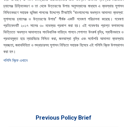
চ্যালেঞ্জ চিহ্নিতকরণ ও তা থেকে উত্তরণের উপায় অনুসন্ধানের মাধ্যমে এ ব্যবস্থায় সুশাসন
নিশ্চিতকরণে সহায়ক ভূমিকা পালনের উদ্দেশ্যে টিআইবি “বাংলাদেশের অধস্তন আদালত ব্যবস্থা:
সুশাসনের চ্যালেঞ্জ ও উত্তরণের উপায়” শীর্ষক একটি গবেষণা পরিচালনা করেছে। গবেষণা
প্রতিবেদনটি ২০১৭ সালের ৩০ নভেম্বর প্রকাশ করা হয়। এই গবেষণার প্রাপ্ত ফলাফলের
ভিত্তিতে অধস্তন আদালতের সাংবিধানিক দায়িত্ব পালনে পেশাগত উৎকর্ষ বৃদ্ধি, স্বাধীনভাবে ও
প্রভাবমুক্ত হয়ে ন্যায়বিচার নিশ্চিত করা, জনআস্থা বৃদ্ধি এবং সর্বোপরি আদালত ব্যবস্থায়
স্বচ্ছতা, জবাবদিহিতা ও শুদ্ধাচারসহ সুশাসন নিশ্চিতে সহায়ক হিসেবে এই পলিসি ব্রিফ উপস্থাপন
করা হল।
পলিসি ব্রিফ এখানে
Previous Policy Brief