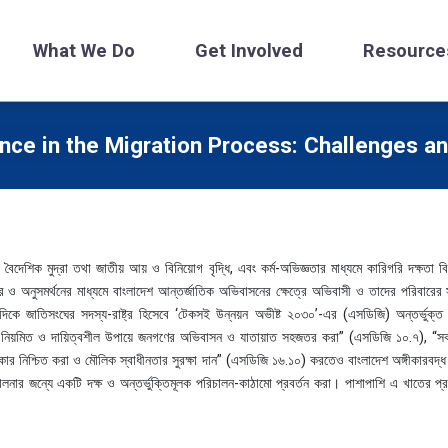
What We Do
Get Involved
Resource
ance in the Migration Process: Challenges a
বৈদেশিক মুদ্রা তথা জাতীয় আয় ও বিনিয়োগ বৃদ্ধি, এবং কর্ম-অভিজ্ঞতার মাধ্যমে কারিগরি দক্ষতা বিকাশে
র ও অনুসমর্থনের মাধ্যমে বাংলাদেশ আন্তর্জাতিক অভিবাসনের ক্ষেত্রে অভিবাসী ও তাদের পরিবারের 
কে জাতিসংঘের সদস্য-রাষ্ট্র হিসেবে ‘টেকসই উন্নয়ন অভীষ্ট ২০৩০’-এর (এসডিজি) অন্তর্ভুক্ত “
দ, নিয়মিত ও দায়িত্বশীল উপায়ে জনগণের অভিবাসন ও যাতায়াত সহজতর করা” (এসডিজি ১০.৭), “সকল প
 নিশ্চিত করা ও মৌলিক স্বাধীনতার সুরক্ষা দান” (এসডিজি ১৬.১০) করতেও বাংলাদেশ অঙ্গীকারবদ্ধ। 
নার জন্যে একটি দক্ষ ও অন্তর্ভুক্তিমূলক পরিচালন-কাঠামো প্রবর্তন করা। পাশাপাশি এ খাতের প্র